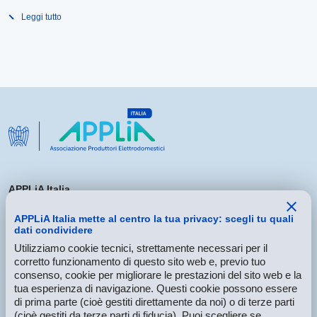
Leggi tutto
APPLiA Italia
Via Matteo Bandello, 5 - 20123 Milano
APPLiA Italia mette al centro la tua privacy: scegli tu quali
P.Iva 05455230960
dati condividere
C.F. 97434680159
Utilizziamo cookie tecnici, strettamente necessari per il
Tel
+39.02.435.188.1
corretto funzionamento di questo sito web e, previo tuo
Fax +39.02.439.955.25
consenso, cookie per migliorare le prestazioni del sito web e la
tua esperienza di navigazione. Questi cookie possono essere
Mettiti in contatto con noi
di prima parte (cioè gestiti direttamente da noi) o di terze parti
(cioè gestiti da terze parti di fiducia). Puoi scegliere se