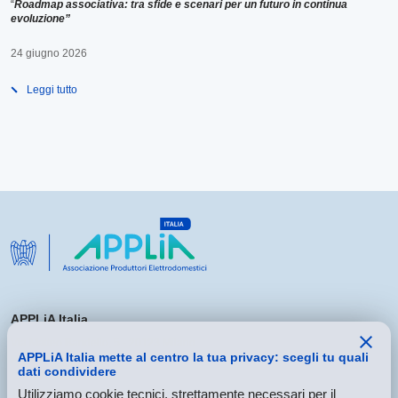
“
Roadmap associativa: tra sfide e scenari per un futuro in continua
evoluzione”
24 giugno 2026
Leggi tutto
APPLiA Italia
Via Matteo Bandello, 5 - 20123 Milano
APPLiA Italia mette al centro la tua privacy: scegli tu quali
P.Iva 05455230960
dati condividere
C.F. 97434680159
Utilizziamo cookie tecnici, strettamente necessari per il
Tel
+39.02.435.188.1