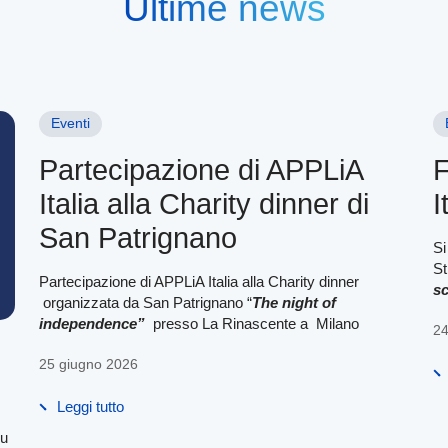
Ultime news
Eventi
Partecipazione di APPLiA
F
Italia alla Charity dinner di
I
San Patrignano
Si
St
Partecipazione di APPLiA Italia alla Charity dinner
sc
organizzata da San Patrignano “
The night of
independence”
presso La Rinascente a Milano
24
25 giugno 2026
Leggi tutto
su