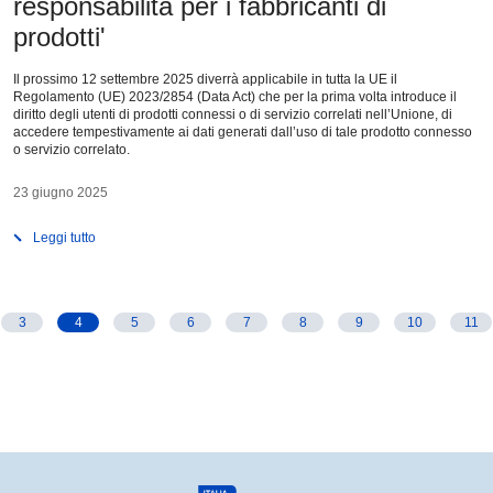
responsabilità per i fabbricanti di
prodotti'
Il prossimo 12 settembre 2025 diverrà applicabile in tutta la UE il
Regolamento (UE) 2023/2854 (Data Act) che per la prima volta introduce il
diritto degli utenti di prodotti connessi o di servizio correlati nell’Unione, di
accedere tempestivamente ai dati generati dall’uso di tale prodotto connesso
o servizio correlato.
23 giugno 2025
Leggi tutto
3
4
5
6
7
8
9
10
11